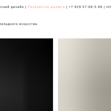
еский дизайн |
Разработка шрифта
| +7 929 57-68-5-68 | in
икладного искусства.